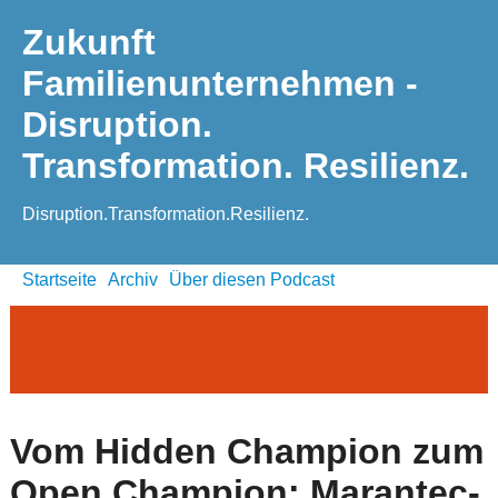
Zukunft
Familienunternehmen -
Disruption.
Transformation. Resilienz.
Disruption.Transformation.Resilienz.
Startseite
Archiv
Über diesen Podcast
Vom Hidden Champion zum
Open Champion: Marantec-