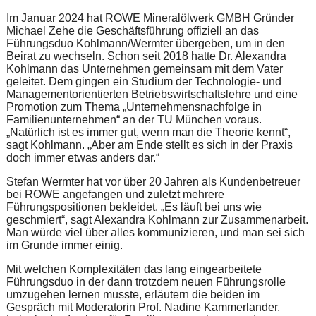
Im Januar 2024 hat ROWE Mineralölwerk GMBH Gründer
Michael Zehe die Geschäftsführung offiziell an das
Führungsduo Kohlmann/Wermter übergeben, um in den
Beirat zu wechseln. Schon seit 2018 hatte Dr. Alexandra
Kohlmann das Unternehmen gemeinsam mit dem Vater
geleitet. Dem gingen ein Studium der Technologie- und
Managementorientierten Betriebswirtschaftslehre und eine
Promotion zum Thema „Unternehmensnachfolge in
Familienunternehmen“ an der TU München voraus.
„Natürlich ist es immer gut, wenn man die Theorie kennt“,
sagt Kohlmann. „Aber am Ende stellt es sich in der Praxis
doch immer etwas anders dar.“
Stefan Wermter hat vor über 20 Jahren als Kundenbetreuer
bei ROWE angefangen und zuletzt mehrere
Führungspositionen bekleidet. „Es läuft bei uns wie
geschmiert“, sagt Alexandra Kohlmann zur Zusammenarbeit.
Man würde viel über alles kommunizieren, und man sei sich
im Grunde immer einig.
Mit welchen Komplexitäten das lang eingearbeitete
Führungsduo in der dann trotzdem neuen Führungsrolle
umzugehen lernen musste, erläutern die beiden im
Gespräch mit Moderatorin Prof. Nadine Kammerlander,