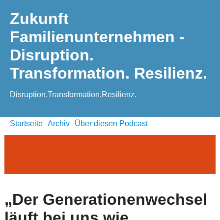
Zukunft
Familienunternehmen -
Disruption.
Transformation. Resilienz.
Disruption.Transformation.Resilienz.
Startseite
Archiv
Über diesen Podcast
„Der Generationenwechsel
läuft bei uns wie